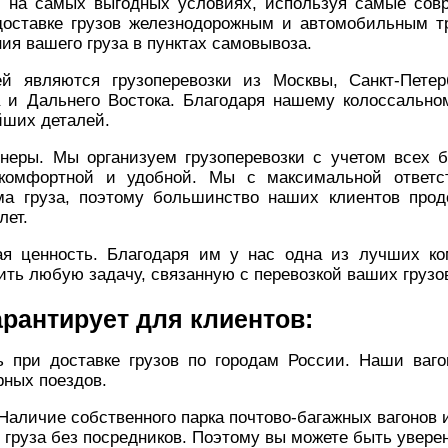
и на самых выгодных условиях, используя самые сов
доставке грузов железнодорожным и автомобильным тр
ия вашего груза в пунктах самовывоза.
й являются грузоперевозки из Москвы, Санкт-Петер
 и Дальнего Востока. Благодаря нашему колоссально
йших деталей.
еры. Мы организуем грузоперевозки с учетом всех би
комфортной и удобной. Мы с максимальной ответс
ма груза, поэтому большинство наших клиентов про
лет.
я ценность. Благодаря им у нас одна из лучших к
ить любую задачу, связанную с перевозкой ваших грузо
арантирует для клиентов:
ь при доставке грузов по городам России. Наши ваг
рных поездов.
 Наличие собственного парка почтово-багажных вагонов 
 груза без посредников. Поэтому вы можете быть увер